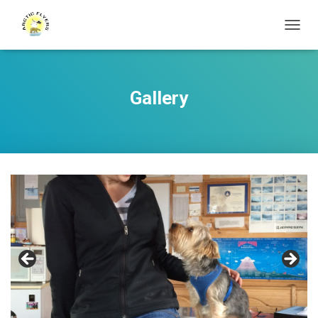
T
O
G
G
L
Gallery
E
N
A
V
I
G
A
T
I
O
N